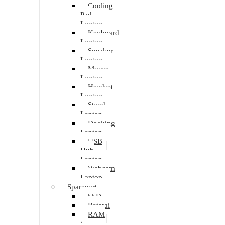
Cooling
Pad
Laptop
Keyboard
Laptop
Speaker
Laptop
Mouse
Laptop
Headset
Laptop
Stand
Laptop
Docking
Laptop
USB
Hub
Laptop
Webcam
Laptop
Sparepart
SSD
Baterai
RAM
/