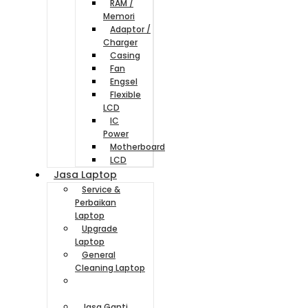
RAM /
Memori
Adaptor /
Charger
Casing
Fan
Engsel
Flexible
LCD
IC
Power
Motherboard
LCD
Jasa Laptop
Service &
Perbaikan
Laptop
Upgrade
Laptop
General
Cleaning Laptop
Jasa Install
Ulang Laptop
Jasa Ganti