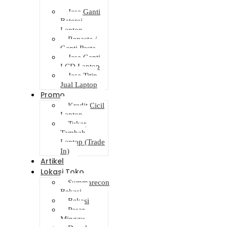
Laptop
Jasa Ganti
Baterai
Laptop
Repasta /
Ganti Pasta
Jasa Ganti
LCD Laptop
Jasa Titip
Jual Laptop
Promo
Kredit Cicil
Laptop
Tukar
Tambah
Laptop (Trade
In)
Artikel
Lokasi Toko
Summarecon
Bekasi
Bekasi
Pasar
Minggu