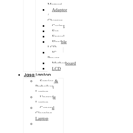
Memori
Adaptor
/
Charger
Casing
Fan
Engsel
Flexible
LCD
IC
Power
Motherboard
LCD
Jasa Laptop
Service &
Perbaikan
Laptop
Upgrade
Laptop
General
Cleaning
Laptop
Jasa Install
Ulang