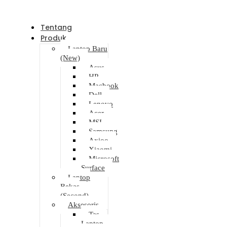
Tentang
Produk
Laptop Baru
(New)
Asus
HP
Macbook
Dell
Lenovo
Acer
MSI
Samsung
Axioo
Xiaomi
Microsoft
Surface
Laptop
Bekas
(Second)
Aksesoris
Tas
Laptop